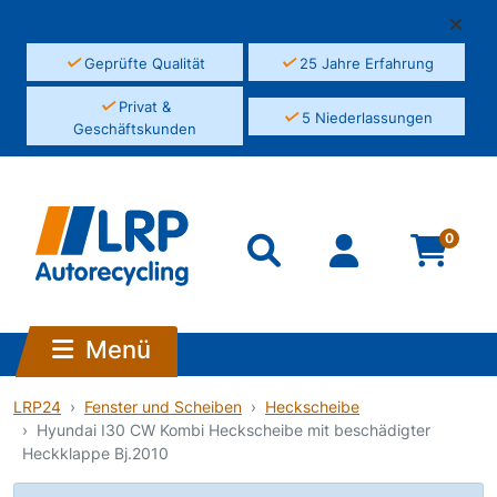
✓
✓
Geprüfte Qualität
25 Jahre Erfahrung
✓
Privat &
✓
5 Niederlassungen
Geschäftskunden
0
Menü
LRP24
Fenster und Scheiben
Heckscheibe
Hyundai I30 CW Kombi Heckscheibe mit beschädigter
Heckklappe Bj.2010