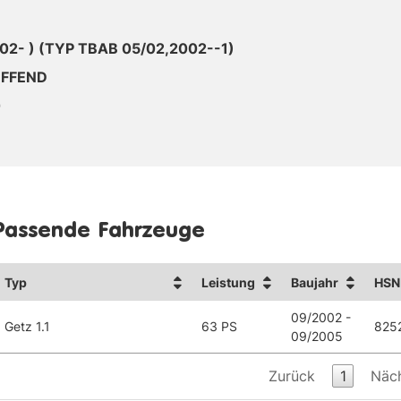
02- ) (TYP TBAB 05/02,2002--1)
EFFEND
0
Passende Fahrzeuge
Typ
Leistung
Baujahr
HSN
09/2002 -
Getz 1.1
63 PS
825
09/2005
Zurück
1
Näc