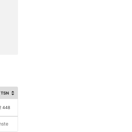
 TSN
2 448
hste