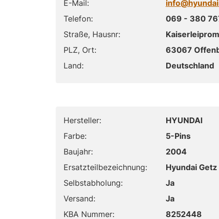
E-Mail:
info@hyundai
Telefon:
069 - 380 767
Straße, Hausnr:
Kaiserleipro
PLZ, Ort:
63067 Offen
Land:
Deutschland
Hersteller:
HYUNDAI
Farbe:
5-Pins
Baujahr:
2004
Ersatzteilbezeichnung:
Hyundai Getz
Selbstabholung:
Ja
Versand:
Ja
KBA Nummer:
8252448