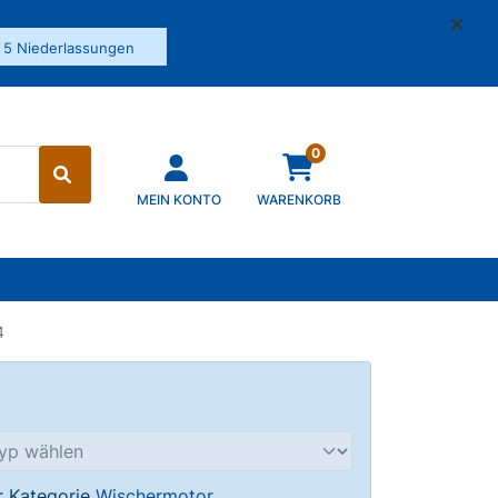
✓
5 Niederlassungen
0
MEIN KONTO
WARENKORB
4
er Kategorie
Wischermotor
.