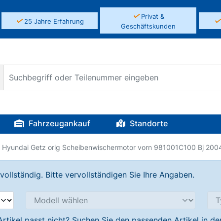
✓
Privat &
✓
25 Jahre Erfahrung
Geschäftskunden
Fahrzeugankauf
Standorte
Hyundai Getz orig Scheibenwischermotor vorn 981001C100 Bj 200
llständig. Bitte vervollständigen Sie Ihre Angaben.
Artikel passt nicht? Suchen Sie den passenden Artikel in d