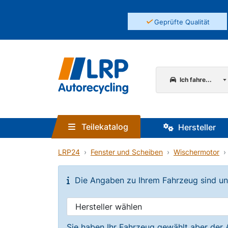
✓
Geprüfte Qualität
Ich fahre...
Teilekatalog
Hersteller
LRP24
Fenster und Scheiben
Wischermotor
Die Angaben zu Ihrem Fahrzeug sind unvo
Sie haben Ihr Fahrzeug gewählt aber der 