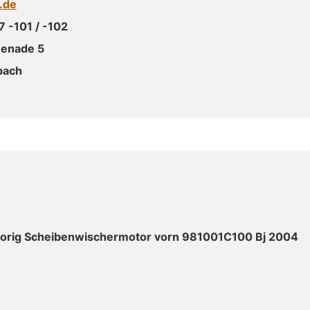
.de
 -101 / -102
menade 5
bach
 orig Scheibenwischermotor vorn 981001C100 Bj 2004