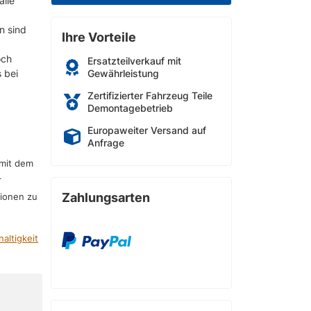
alle
n sind
Ihre Vorteile
och
Ersatzteilverkauf mit
s bei
Gewährleistung
Zertifizierter Fahrzeug Teile
Demontagebetrieb
Europaweiter Versand auf
Anfrage
 mit dem
r
Zahlungsarten
sionen zu
altigkeit