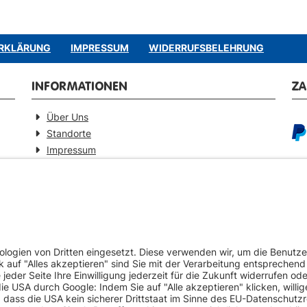
RKLÄRUNG
IMPRESSUM
WIDERRUFSBELEHRUNG
INFORMATIONEN
Z
Über Uns
Standorte
Impressum
Barrierefreiheitserklärung
GEPRÜFTE QUALITÄT
VE
Ersatzteilverkauf mit Gewährleistung
Pa
Zertifizierter Fahrzeug-Demontagebetrieb
Umweltschonende Werkstattentsorgungen
Europaweiter Versand (auf Anfrage)