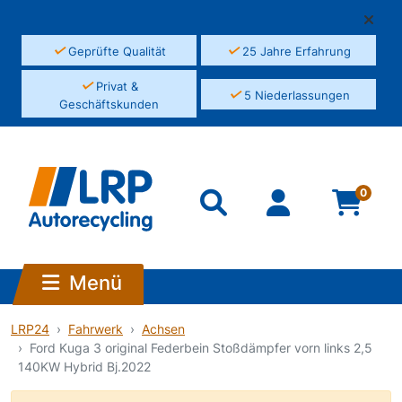
✓
✓
Geprüfte Qualität
25 Jahre Erfahrung
✓
Privat &
✓
5 Niederlassungen
Geschäftskunden
0
Menü
LRP24
Fahrwerk
Achsen
Ford Kuga 3 original Federbein Stoßdämpfer vorn links 2,5
140KW Hybrid Bj.2022