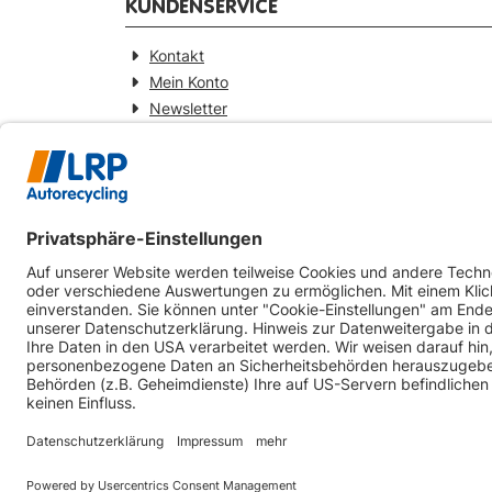
KUNDENSERVICE
Kontakt
Mein Konto
Newsletter
Widerrufsformular
KONTAKT
Webseitenbetreiber
LRP-Autorecycling Magdeburg GmbH
Am Zweigkanal 9
39126 Magdeburg
0391-5441930
info@lrp-autorecycling-magdeburg.de