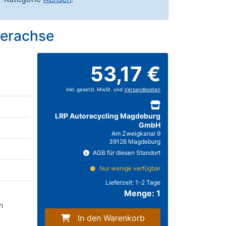
terachse
53,17 €
inkl. gesetzl. MwSt. und
Versandkosten
LRP Autorecycling Magdeburg
GmbH
Am Zweigkanal 9
39126 Magdeburg
AGB für diesen Standort
Nur wenige verfügbar
Lieferzeit:
1-2 Tage
Menge: 1
n
In den Warenkorb