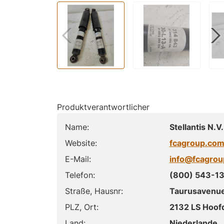
Produktverantwortlicher
Name:
Stellantis N.V.
Website:
fcagroup.co
E-Mail:
info@fcagro
Telefon:
(800) 543-1
Straße, Hausnr:
Taurusavenue
PLZ, Ort:
2132 LS Hoof
Land:
Niederlande