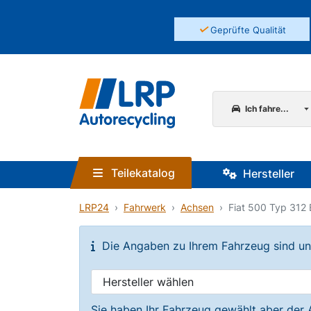
✓
Geprüfte Qualität
Ich fahre...
Teilekatalog
Hersteller
LRP24
Fahrwerk
Achsen
Fiat 500 Typ 312 
Die Angaben zu Ihrem Fahrzeug sind unvo
Sie haben Ihr Fahrzeug gewählt aber der 