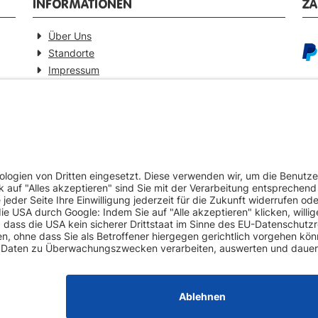
INFORMATIONEN
Z
Über Uns
Standorte
Impressum
Barrierefreiheitserklärung
GEPRÜFTE QUALITÄT
VE
Ersatzteilverkauf mit Gewährleistung
Pa
Zertifizierter Fahrzeug-Demontagebetrieb
Umweltschonende Werkstattentsorgungen
Europaweiter Versand (auf Anfrage)
Mehr als 20 Jahre Erfahrung