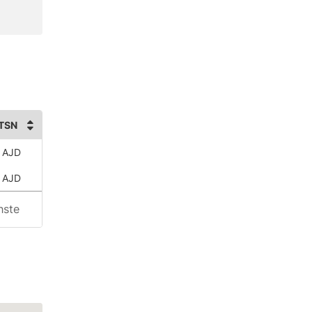
TSN
 AJD
 AJD
hste