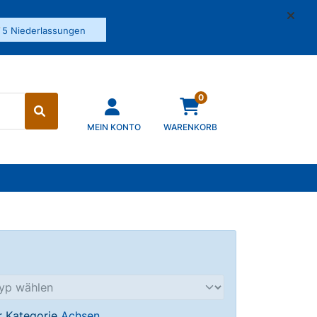
✓
5 Niederlassungen
0
MEIN KONTO
WARENKORB
er Kategorie
Achsen
.