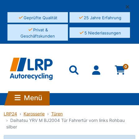
✓
✓
Geprüfte Qualität
25 Jahre Erfahrung
✓
Privat &
✓
5 Niederlassungen
Geschäftskunden
0
Menü
LRP24
Karosserie
Türen
Daihatsu YRV M BJ2004 Tür Fahrertür vorn links Rohbau
silber