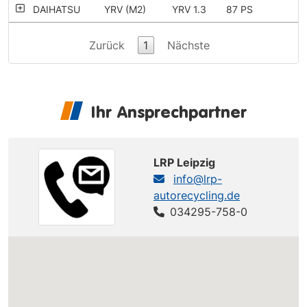
DAIHATSU
YRV (M2)
YRV 1.3
87 PS
Zurück
1
Nächste
Ihr Ansprechpartner
LRP Leipzig
info@lrp-
autorecycling.de
034295-758-0