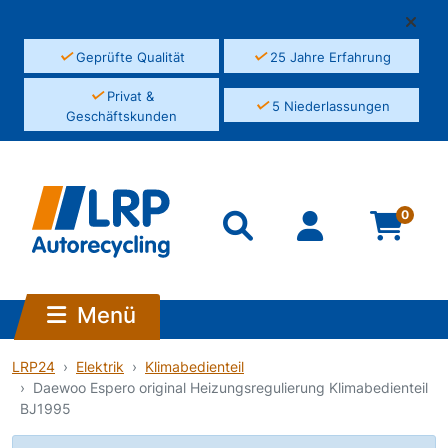
✓
✓
Geprüfte Qualität
25 Jahre Erfahrung
✓
Privat &
✓
5 Niederlassungen
Geschäftskunden
0
Menü
LRP24
Elektrik
Klimabedienteil
Daewoo Espero original Heizungsregulierung Klimabedienteil
BJ1995