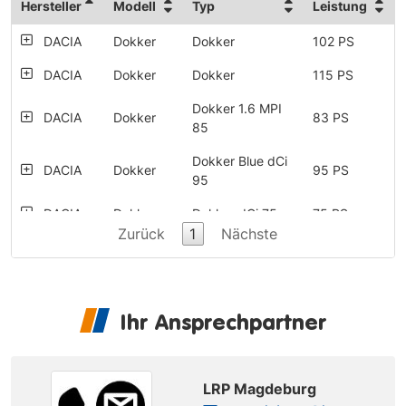
Hersteller
Modell
Typ
Leistung
DACIA
Dokker
Dokker
102 PS
DACIA
Dokker
Dokker
115 PS
Dokker 1.6 MPI
DACIA
Dokker
83 PS
85
Dokker Blue dCi
DACIA
Dokker
95 PS
95
DACIA
Dokker
Dokker dCi 75
75 PS
Zurück
1
Nächste
DACIA
Dokker
Dokker dCi 90
90 PS
Dokker SCe 100
DACIA
Dokker
102 PS
LPG
Ihr Ansprechpartner
Dokker SCe 110
DACIA
Dokker
109 PS
LPG
Dokker TCe 130
LRP Magdeburg
DACIA
Dokker
131 PS
GPF