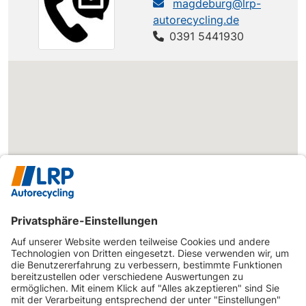
magdeburg@lrp-
autorecycling.de
Dokker
DACIA
Dokker
82 PS
0391 5441930
TRP
Dokker
DACIA
Dokker Express
75 PS
TRP
Dokker
Dokker Express
DACIA
83 PS
TRP
1.6 MPI 85
Dokker
Dokker Express
DACIA
95 PS
TRP
Blue dCi 95
Dokker
Dokker Express
DACIA
90 PS
TRP
dCi 90
Dokker Express
Dokker
DACIA
SCe 100 (Start &
102 PS
TRP
Stop)
Dokker Express
Dokker
DACIA
SCe 100 (Start &
102 PS
TRP
Stop) LPG