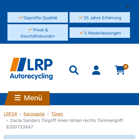
✓
✓
Geprüfte Qualität
25 Jahre Erfahrung
✓
Privat &
✓
5 Niederlassungen
Geschäftskunden
0
Menü
LRP24
Karosserie
Türen
Dacia Sandero Türgriff innen hinten rechts Türinnengriff
8200733847