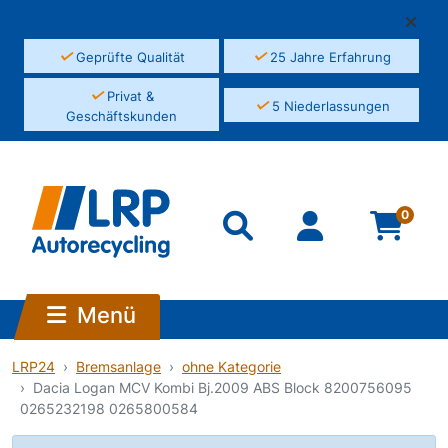
✓
✓
Geprüfte Qualität
25 Jahre Erfahrung
✓
Privat &
✓
5 Niederlassungen
Geschäftskunden
0
Menü
LRP24
Bremsanlage
ohne Kategorie
Dacia Logan MCV Kombi Bj.2009 ABS Block 8200756095
0265232198 0265800584