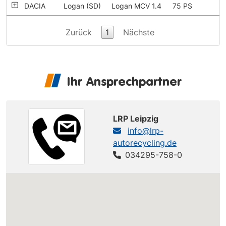
DACIA
Logan (SD)
Logan MCV 1.4
75 PS
Zurück
1
Nächste
Ihr Ansprechpartner
LRP Leipzig
info@lrp-
autorecycling.de
034295-758-0