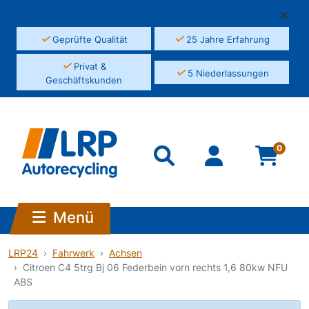
✓
✓
Geprüfte Qualität
25 Jahre Erfahrung
✓
Privat &
✓
5 Niederlassungen
Geschäftskunden
0
Menü
LRP24
Fahrwerk
Achsen
Citroen C4 5trg Bj 06 Federbein vorn rechts 1,6 80kw NFU
ABS