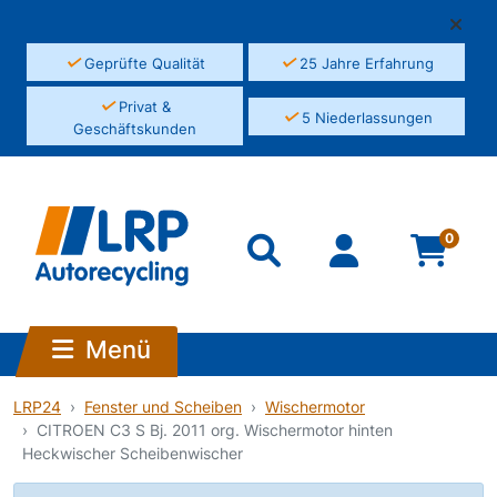
✓
✓
Geprüfte Qualität
25 Jahre Erfahrung
✓
Privat &
✓
5 Niederlassungen
Geschäftskunden
0
Menü
LRP24
Fenster und Scheiben
Wischermotor
CITROEN C3 S Bj. 2011 org. Wischermotor hinten
Heckwischer Scheibenwischer