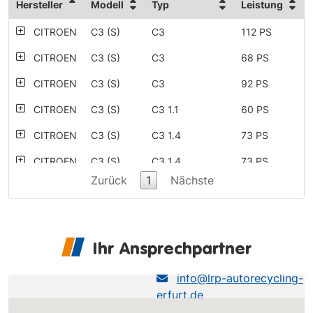
Hersteller
Modell
Typ
Leistung
CITROEN
C3 (S)
C3
112 PS
CITROEN
C3 (S)
C3
68 PS
CITROEN
C3 (S)
C3
92 PS
CITROEN
C3 (S)
C3 1.1
60 PS
CITROEN
C3 (S)
C3 1.4
73 PS
CITROEN
C3 (S)
C3 1.4
73 PS
Zurück
1
Nächste
C3 e-HDi 115
CITROEN
C3 (S)
114 PS
FAP
C3 e-HDi 90
CITROEN
C3 (S)
92 PS
FAP EGS6
Ihr Ansprechpartner
LRP Erfurt
C3 HDi BlueHDi
CITROEN
C3 (S)
99 PS
info@lrp-autorecycling-
100
erfurt.de
CITROEN
C3 (S)
C3 Pure
82 PS
0361-493490