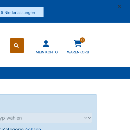
✓
5 Niederlassungen
0
MEIN KONTO
WARENKORB
er Kategorie
Achsen
.