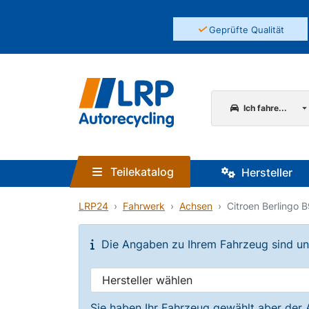
✓
Geprüfte Qualität
Ich fahre...
Teilekatalog
Hersteller
LRP24
Fahrwerk
Achsen
Citroen Berlingo B
Die Angaben zu Ihrem Fahrzeug sind unvo
Sie haben Ihr Fahrzeug gewählt aber der 