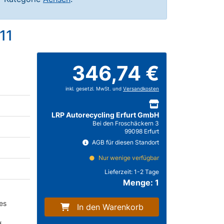
11
346,74 €
inkl. gesetzl. MwSt. und
Versandkosten
LRP Autorecycling Erfurt GmbH
Bei den Froschäckern 3
99098 Erfurt
AGB für diesen Standort
Nur wenige verfügbar
Lieferzeit:
1-2 Tage
Menge: 1
/es
In den Warenkorb