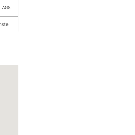
1 AGS
hste