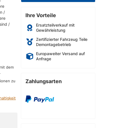
f
ere
n /
Ihre Vorteile
ere
sind /
Ersatzteilverkauf mit
Gewährleistung
Zertifizierter Fahrzeug Teile
Demontagebetrieb
Europaweiter Versand auf
Anfrage
 mit dem
r
Zahlungsarten
sionen zu
altigkeit