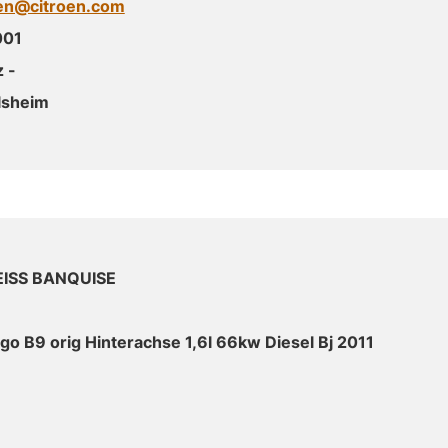
oen@citroen.com
001
 -
lsheim
ISS BANQUISE
ngo B9 orig Hinterachse 1,6l 66kw Diesel Bj 2011