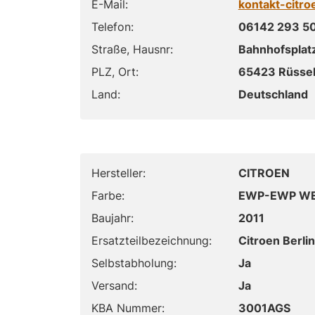
E-Mail:
kontakt-citr
Telefon:
06142 293 5
Straße, Hausnr:
Bahnhofsplatz
PLZ, Ort:
65423 Rüsse
Land:
Deutschland
Hersteller:
CITROEN
Farbe:
EWP-EWP WE
Baujahr:
2011
Ersatzteilbezeichnung:
Citroen Berli
Selbstabholung:
Ja
Versand:
Ja
KBA Nummer:
3001AGS