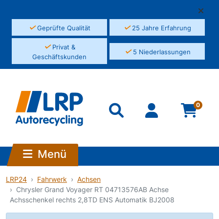
✓
✓
Geprüfte Qualität
25 Jahre Erfahrung
✓
Privat &
✓
5 Niederlassungen
Geschäftskunden
0
Menü
LRP24
Fahrwerk
Achsen
Chrysler Grand Voyager RT 04713576AB Achse
Achsschenkel rechts 2,8TD ENS Automatik BJ2008