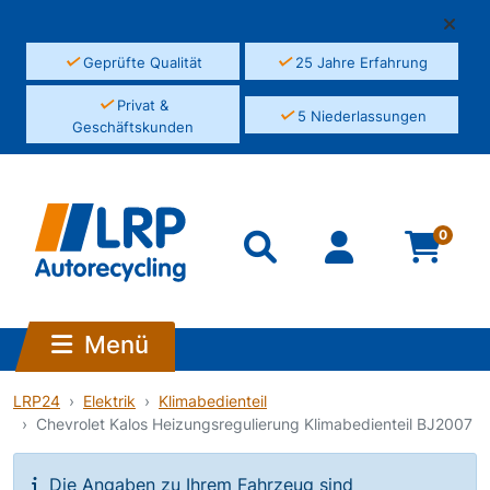
✓
✓
Geprüfte Qualität
25 Jahre Erfahrung
✓
Privat &
✓
5 Niederlassungen
Geschäftskunden
0
Menü
LRP24
Elektrik
Klimabedienteil
Chevrolet Kalos Heizungsregulierung Klimabedienteil BJ2007
Die Angaben zu Ihrem Fahrzeug sind