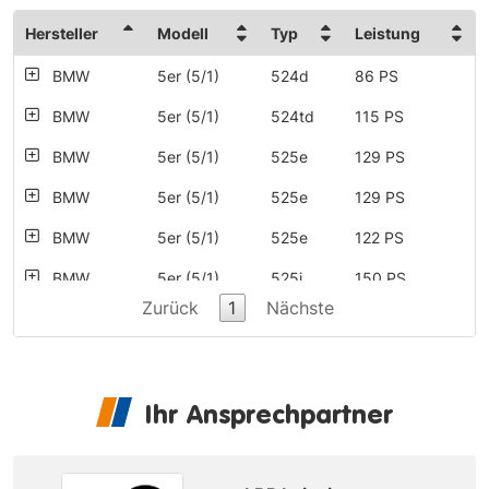
Hersteller
Modell
Typ
Leistung
BMW
5er (5/1)
524d
86 PS
BMW
5er (5/1)
524td
115 PS
BMW
5er (5/1)
525e
129 PS
BMW
5er (5/1)
525e
129 PS
BMW
5er (5/1)
525e
122 PS
BMW
5er (5/1)
525i
150 PS
Zurück
1
Nächste
BMW
5er (5/1)
528i
184 PS
BMW
5er (5/1)
535i
185 PS
BMW
6er (6 CS)
628CSi
184 PS
Ihr Ansprechpartner
BMW
6er (6 CS)
635CSi
185 PS
BMW
6er (6 CS)
635CSi
218 PS