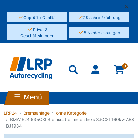
✓
✓
Geprüfte Qualität
25 Jahre Erfahrung
✓
Privat &
✓
5 Niederlassungen
Geschäftskunden
0
Menü
LRP24
Bremsanlage
ohne Kategorie
BMW E24 635CSI Bremssattel hinten links 3.5CSI 160kw ABS
BJ1984