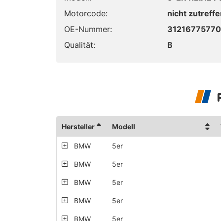
Motorcode:
nicht zutreff
OE-Nummer:
31216775770
Qualität:
B
Hersteller
Modell
BMW
5er
BMW
5er
BMW
5er
BMW
5er
BMW
5er