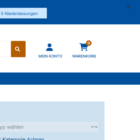
✓
5 Niederlassungen
0
MEIN KONTO
WARENKORB
er Kategorie
Achsen
.