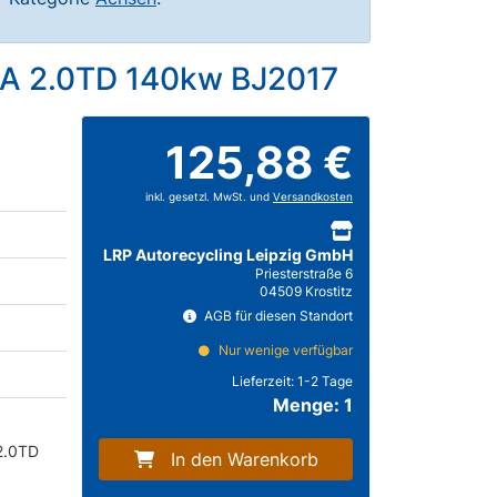
0A 2.0TD 140kw BJ2017
125,88 €
inkl. gesetzl. MwSt. und
Versandkosten
LRP Autorecycling Leipzig GmbH
Priesterstraße 6
04509 Krostitz
AGB für diesen Standort
Nur wenige verfügbar
Lieferzeit:
1-2 Tage
Menge: 1
2.0TD
In den Warenkorb