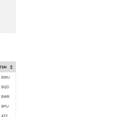
TSN
5 BWU
 BQD
5 BWR
 BPU
 ATE