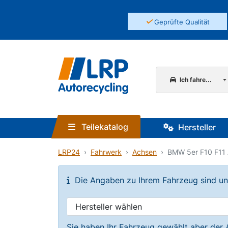
✓
Geprüfte Qualität
Ich fahre...
Teilekatalog
Hersteller
LRP24
Fahrwerk
Achsen
BMW 5er F10 F11 
Die Angaben zu Ihrem Fahrzeug sind unvo
Sie haben Ihr Fahrzeug gewählt aber der 