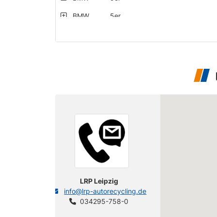
BMW
5er
BMW
5er
BMW
5er
BMW
5er
BMW
5er
BMW
5er
BMW
5er
BMW
5er
BMW
5er
LRP Leipzig
info@lrp-autorecycling.de
BMW
5er
034295-758-0
BMW
5er