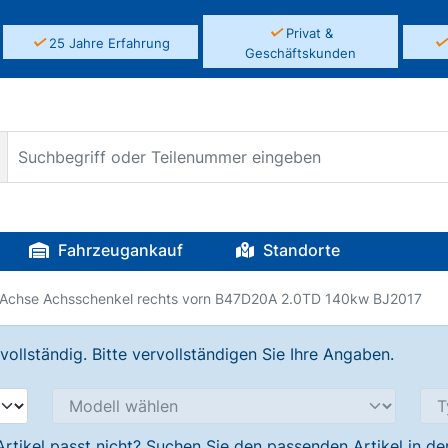
✓
Privat &
✓
25 Jahre Erfahrung
Geschäftskunden
Fahrzeugankauf
Standorte
Achse Achsschenkel rechts vorn B47D20A 2.0TD 140kw BJ2017
llständig. Bitte vervollständigen Sie Ihre Angaben.
Artikel passt nicht? Suchen Sie den passenden Artikel in d