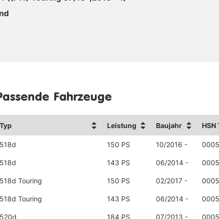
end
Passende Fahrzeuge
Typ
Leistung
Baujahr
HSN 
518d
150 PS
10/2016 -
000
518d
143 PS
06/2014 -
0005
518d Touring
150 PS
02/2017 -
000
518d Touring
143 PS
06/2014 -
0005
520d
184 PS
07/2013 -
0005