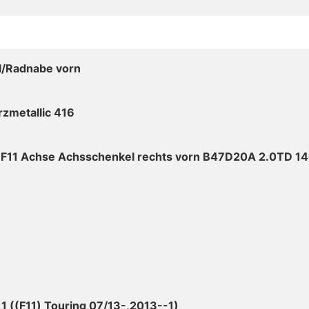
/Radnabe vorn
zmetallic 416
F11 Achse Achsschenkel rechts vorn B47D20A 2.0TD 1
1 ((F11) Touring 07/13-,2013--1)