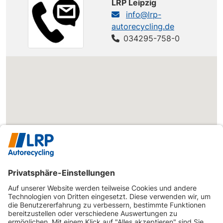
LRP Leipzig
info@lrp-
autorecycling.de
034295-758-0