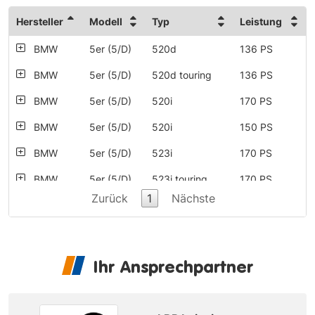
Hersteller
Modell
Typ
Leistung
BMW
5er (5/D)
520d
136 PS
BMW
5er (5/D)
520d touring
136 PS
BMW
5er (5/D)
520i
170 PS
BMW
5er (5/D)
520i
150 PS
BMW
5er (5/D)
523i
170 PS
BMW
5er (5/D)
523i touring
170 PS
Zurück
1
Nächste
BMW
5er (5/D)
525 tds touring
143 PS
BMW
5er (5/D)
525d touring
163 PS
BMW
5er (5/D)
525tds
143 PS
Ihr Ansprechpartner
BMW
5er (5/D)
530d
184 PS