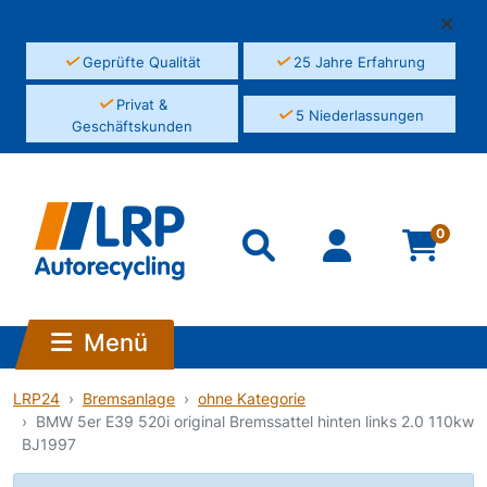
✓
✓
Geprüfte Qualität
25 Jahre Erfahrung
✓
Privat &
✓
5 Niederlassungen
Geschäftskunden
0
Menü
LRP24
Bremsanlage
ohne Kategorie
BMW 5er E39 520i original Bremssattel hinten links 2.0 110kw
BJ1997