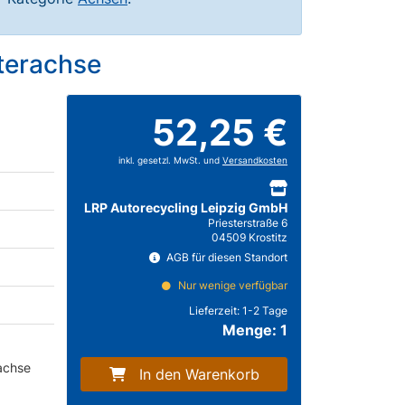
terachse
52,25 €
inkl. gesetzl. MwSt. und
Versandkosten
LRP Autorecycling Leipzig GmbH
Priesterstraße 6
04509 Krostitz
AGB für diesen Standort
Nur wenige verfügbar
Lieferzeit:
1-2 Tage
Menge: 1
achse
In den Warenkorb