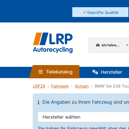
✓
Geprüfte Qualität
Ich fahre...
Teilekatalog
Hersteller
LRP24
Fahrwerk
Achsen
BMW 3er E36 Touri
Die Angaben zu Ihrem Fahrzeug sind unvo
Sie haben Ihr Fahrzeug gewählt aber der 