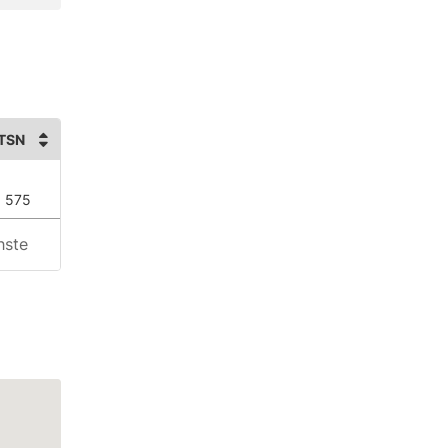
TSN
 575
hste