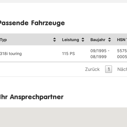
Passende Fahrzeuge
Typ
Leistung
Baujahr
HSN 
09/1995 -
5575
318i touring
115 PS
08/1999
0005
Zurück
1
Näc
Ihr Ansprechpartner