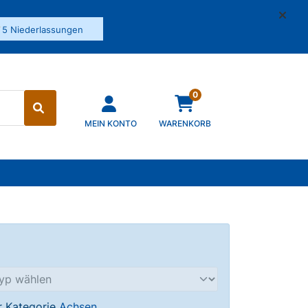
✓
5 Niederlassungen
0
MEIN KONTO
WARENKORB
er Kategorie
Achsen
.