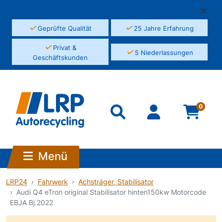
✓
✓
Geprüfte Qualität
25 Jahre Erfahrung
✓
Privat &
✓
5 Niederlassungen
Geschäftskunden
0
Menü
LRP24
Fahrwerk
Achsträger, Stabilisator
Audi Q4 eTron original Stabilisator hinten150kw Motorcode
EBJA Bj.2022