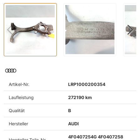
Artikel-Nr.
LRP1000200354
Laufleistung
272190 km
Qualität
B
Hersteller
AUDI
4F0407254G 4F0407258
Hersteller-Teile-Nr.