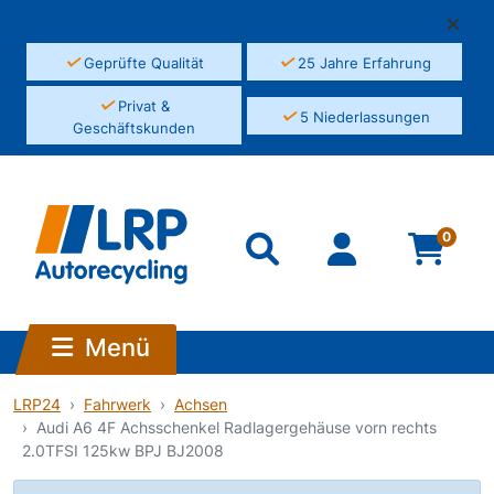
✓
✓
Geprüfte Qualität
25 Jahre Erfahrung
✓
Privat &
✓
5 Niederlassungen
Geschäftskunden
0
Menü
LRP24
Fahrwerk
Achsen
Audi A6 4F Achsschenkel Radlagergehäuse vorn rechts
2.0TFSI 125kw BPJ BJ2008