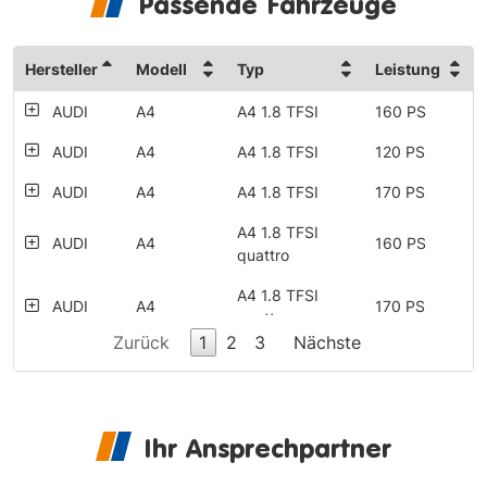
Passende Fahrzeuge
Hersteller
Modell
Typ
Leistung
AUDI
A4
A4 1.8 TFSI
160 PS
AUDI
A4
A4 1.8 TFSI
120 PS
AUDI
A4
A4 1.8 TFSI
170 PS
A4 1.8 TFSI
AUDI
A4
160 PS
quattro
A4 1.8 TFSI
AUDI
A4
170 PS
quattro
Zurück
1
2
3
Nächste
AUDI
A4
A4 2.0 TDI
163 PS
AUDI
A4
A4 2.0 TDI
136 PS
AUDI
A4
A4 2.0 TDI DPF
143 PS
Ihr Ansprechpartner
AUDI
A4
A4 2.0 TDI DPF
150 PS