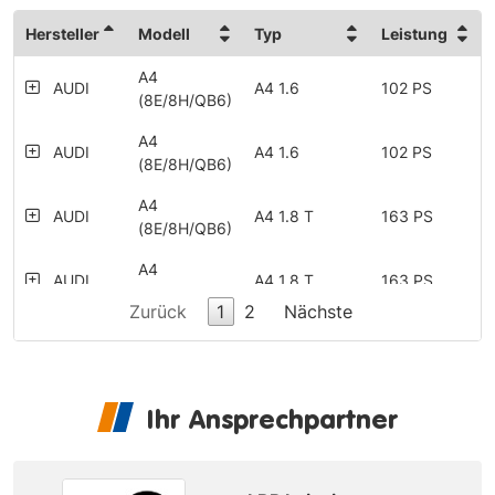
Hersteller
Modell
Typ
Leistung
A4
AUDI
A4 1.6
102 PS
(8E/8H/QB6)
A4
AUDI
A4 1.6
102 PS
(8E/8H/QB6)
A4
AUDI
A4 1.8 T
163 PS
(8E/8H/QB6)
A4
AUDI
A4 1.8 T
163 PS
(8E/8H/QB6)
Zurück
1
2
Nächste
A4
AUDI
A4 1.8 T
150 PS
(8E/8H/QB6)
A4
AUDI
A4 1.8 T
190 PS
Ihr Ansprechpartner
(8E/8H/QB6)
A4
A4 1.8 T
AUDI
163 PS
(8E/8H/QB6)
quattro