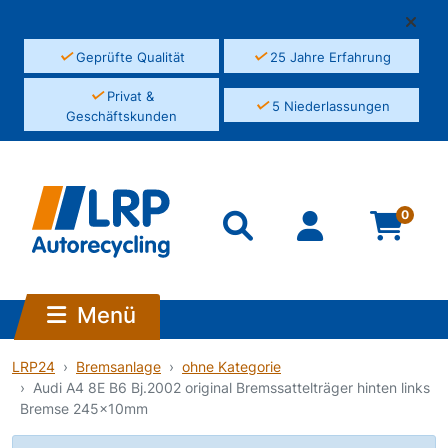
✓
✓
Geprüfte Qualität
25 Jahre Erfahrung
✓
Privat &
✓
5 Niederlassungen
Geschäftskunden
0
Menü
LRP24
Bremsanlage
ohne Kategorie
Audi A4 8E B6 Bj.2002 original Bremssattelträger hinten links
Bremse 245x10mm