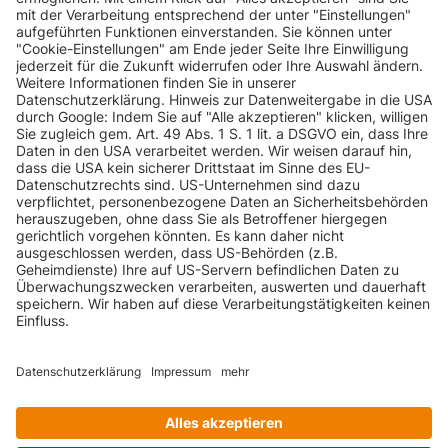
(8E/8H/QB6)
quattro
A4
AUDI
A4 2.0
130 PS
(8E/8H/QB6)
INFORMATIONEN
A4
AUDI
A4 2.0
130 PS
(8E/8H/QB6)
KUNDENSERVICE
A4
AUDI
A4 2.0 FSI
150 PS
(8E/8H/QB6)
INFORMATIONEN
A4
AUDI
A4 2.0 T FSI
220 PS
(8E/8H/QB6)
ZAHLUNGSARTEN
A4
AUDI
A4 2.0 T FSI
200 PS
(8E/8H/QB6)
KONTAKT
A4
AUDI
A4 2.0 T FSI e
170 PS
(8E/8H/QB6)
GEPRÜFTE QUALITÄT
A4
A4 2.0 T FSI
AUDI
220 PS
(8E/8H/QB6)
quattro
VERSANDARTEN