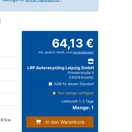
1
64,13 €
inkl. gesetzl. MwSt. und
Versandkosten
LRP Autorecycling Leipzig GmbH
Priesterstraße 6
04509 Krostitz
AGB für diesen Standort
Nur wenige verfügbar
Lieferzeit:
1-2 Tage
Menge: 1
6 81kw
In den Warenkorb