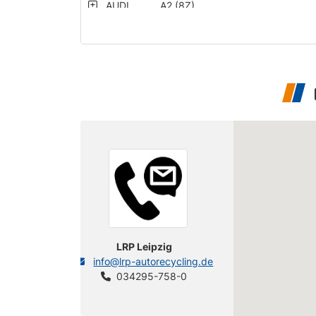
AUDI
A2 (8Z)
AUDI
A2 (8Z)
SEAT
Cordoba (6 L)
SEAT
Cordoba (6 L)
SEAT
Cordoba (6 L)
SEAT
Cordoba (6 L)
LRP Leipzig
info@lrp-autorecycling.de
034295-758-0
SEAT
Ibiza (6 K)