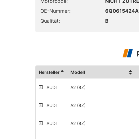
Motorcode:
NICHT ZUTR
OE-Nummer:
6Q0615424A
Qualität:
B
Hersteller
Modell
AUDI
A2 (8Z)
AUDI
A2 (8Z)
AUDI
A2 (8Z)