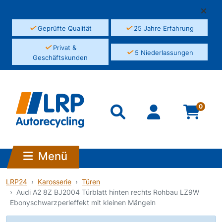
✓
✓
Geprüfte Qualität
25 Jahre Erfahrung
✓
Privat &
✓
5 Niederlassungen
Geschäftskunden
0
Menü
LRP24
Karosserie
Türen
Audi A2 8Z BJ2004 Türblatt hinten rechts Rohbau LZ9W
Ebonyschwarzperleffekt mit kleinen Mängeln