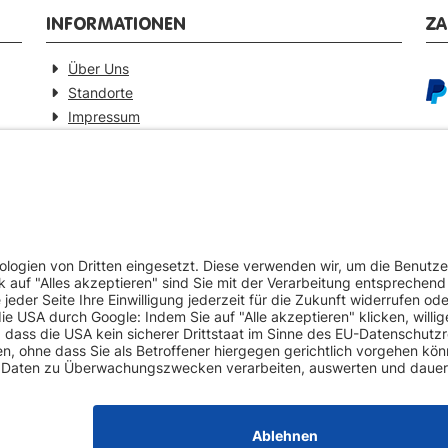
INFORMATIONEN
Z
Über Uns
Standorte
Impressum
Barrierefreiheitserklärung
GEPRÜFTE QUALITÄT
VE
Ersatzteilverkauf mit Gewährleistung
Pa
Zertifizierter Fahrzeug-Demontagebetrieb
Umweltschonende Werkstattentsorgungen
Europaweiter Versand (auf Anfrage)
Mehr als 20 Jahre Erfahrung