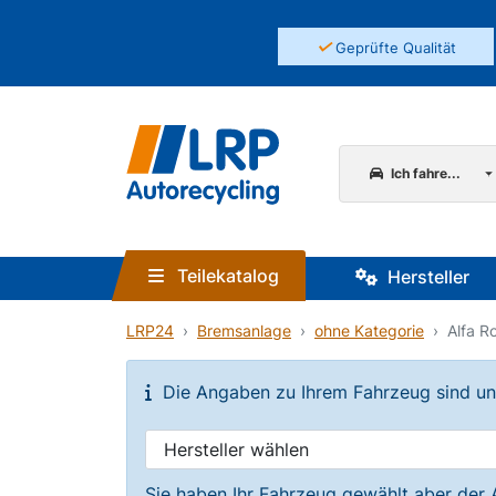
✓
Geprüfte Qualität
Ich fahre...
Teilekatalog
Hersteller
LRP24
Bremsanlage
ohne Kategorie
Alfa R
Die Angaben zu Ihrem Fahrzeug sind unvo
Sie haben Ihr Fahrzeug gewählt aber der 