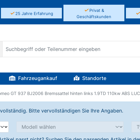
✓
Privat &
✓
25 Jahre Erfahrung
Geschäftskunden
Fahrzeugankauf
Standorte
omeo GT 937 BJ2006 Bremssattel hinten links 1.9TD 110kw ABS LU
llständig. Bitte vervollständigen Sie Ihre Angaben.
Artikel passt nicht? Suchen Sie den passenden Artikel in d