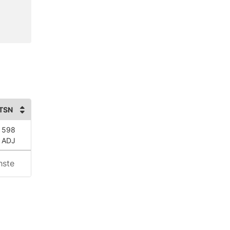
TSN
 598
 ADJ
hste