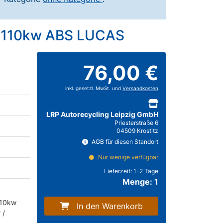
TD 110kw ABS LUCAS
76,00 €
inkl. gesetzl. MwSt. und
Versandkosten
LRP Autorecycling Leipzig GmbH
Priesterstraße 6
04509 Krostitz
AGB für diesen Standort
Nur wenige verfügbar
Lieferzeit:
1-2 Tage
Menge: 1
110kw
In den Warenkorb
 /