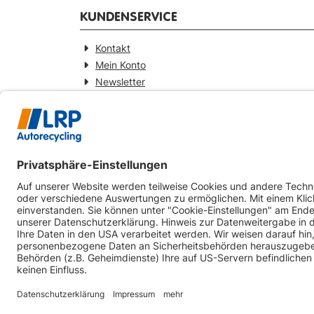
KUNDENSERVICE
Kontakt
Mein Konto
Newsletter
Widerrufsformular
KONTAKT
Webseitenbetreiber
LRP-Autorecycling Magdeburg GmbH
Am Zweigkanal 9
39126 Magdeburg
0391-5441930
info@lrp-autorecycling-magdeburg.de