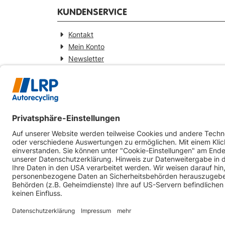
KUNDENSERVICE
Kontakt
Mein Konto
Newsletter
Widerrufsformular
KONTAKT
Webseitenbetreiber
LRP-Autorecycling Magdeburg GmbH
Am Zweigkanal 9
39126 Magdeburg
0391-5441930
info@lrp-autorecycling-magdeburg.de