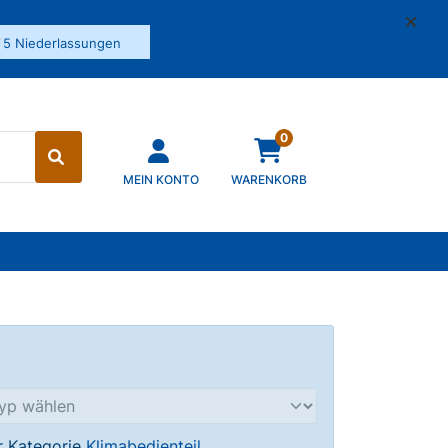
✓
5 Niederlassungen
0
MEIN KONTO
WARENKORB
er Kategorie
Klimabedienteil
.