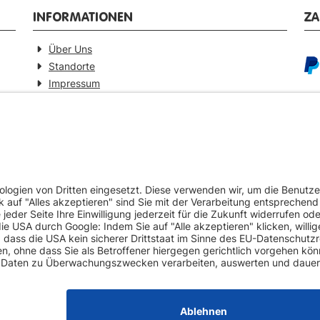
INFORMATIONEN
Z
Über Uns
Standorte
Impressum
Barrierefreiheitserklärung
GEPRÜFTE QUALITÄT
VE
Ersatzteilverkauf mit Gewährleistung
Pa
Zertifizierter Fahrzeug-Demontagebetrieb
Umweltschonende Werkstattentsorgungen
Europaweiter Versand (auf Anfrage)
Mehr als 20 Jahre Erfahrung