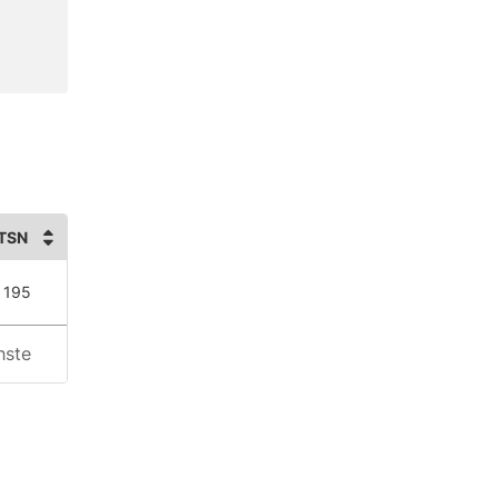
TSN
 195
hste