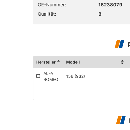
OE-Nummer:
16238079
Qualität:
B
Hersteller
Modell
ALFA
156 (932)
ROMEO