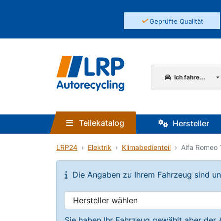
✓
Geprüfte Qualität
Ich fahre...
Teilekatalog
Hersteller
LRP24
Elektrik
Klimabedienteil
Alfa Romeo 
Die Angaben zu Ihrem Fahrzeug sind unvo
Sie haben Ihr Fahrzeug gewählt aber der 