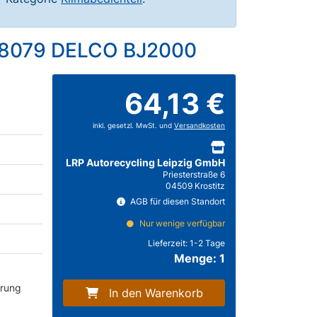
238079 DELCO BJ2000
64,13 €
inkl. gesetzl. MwSt. und
Versandkosten
LRP Autorecycling Leipzig GmbH
Priesterstraße 6
04509 Krostitz
AGB für diesen Standort
Nur wenige verfügbar
Lieferzeit:
1-2 Tage
Menge: 1
erung
In den Warenkorb