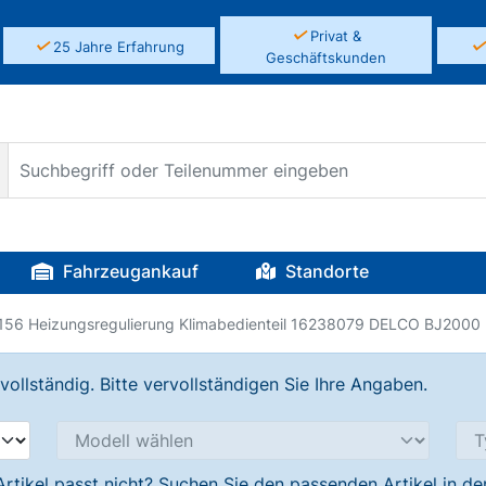
✓
Privat &
✓
25 Jahre Erfahrung
Geschäftskunden
Fahrzeugankauf
Standorte
156 Heizungsregulierung Klimabedienteil 16238079 DELCO BJ2000
llständig. Bitte vervollständigen Sie Ihre Angaben.
Artikel passt nicht? Suchen Sie den passenden Artikel in d