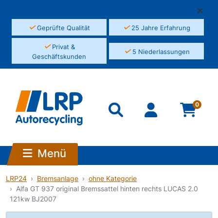
✓
✓
Geprüfte Qualität
25 Jahre Erfahrung
✓
Privat &
✓
5 Niederlassungen
Geschäftskunden
0
Menü
LRP24
Bremsanlage
ohne Kategorie
Alfa GT 937 original Bremssattel hinten rechts LUCAS 2.0
121kw BJ2007