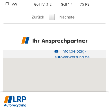
VW
Golf IV (1 J)
Golf 1.4
75 PS
Zurück
1
Nächste
Ihr Ansprechpartner
LRP NL Brahestraße
info@leipzig-
autoverwertung.de
0341-245240