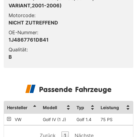
VARIANT,2001-2006)
Motorcode:
NICHT ZUTREFFEND
OE-Nummer:
1J4867761DB41
Qualität:
B
Passende Fahrzeuge
Hersteller
Modell
Typ
Leistung
VW
Golf IV (1 J)
Golf 1.4
75 PS
Zurück
1
Nächste