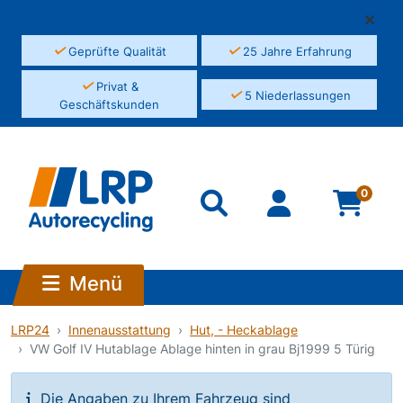
✓
✓
Geprüfte Qualität
25 Jahre Erfahrung
✓
Privat &
✓
5 Niederlassungen
Geschäftskunden
0
Menü
LRP24
Innenausstattung
Hut, - Heckablage
VW Golf IV Hutablage Ablage hinten in grau Bj1999 5 Türig
Die Angaben zu Ihrem Fahrzeug sind