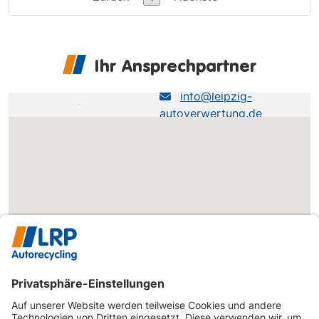
Ihr Ansprechpartner
LRP NL Brahestraße
info@leipzig-
autoverwertung.de
0341-245240