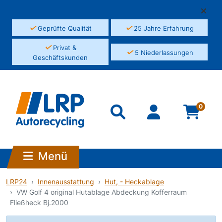
✓
✓
Geprüfte Qualität
25 Jahre Erfahrung
✓
Privat &
✓
5 Niederlassungen
Geschäftskunden
0
Menü
LRP24
Innenausstattung
Hut, - Heckablage
VW Golf 4 original Hutablage Abdeckung Kofferraum
Fließheck Bj.2000