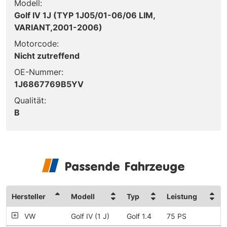
Modell:
Golf IV 1J (TYP 1J05/01-06/06 LIM,
VARIANT,2001-2006)
Motorcode:
Nicht zutreffend
OE-Nummer:
1J6867769B5YV
Qualität:
B
Passende Fahrzeuge
Hersteller
Modell
Typ
Leistung
VW
Golf IV (1 J)
Golf 1.4
75 PS