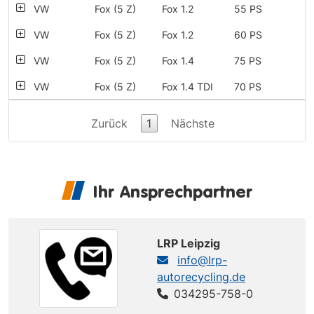
VW
Fox (5 Z)
Fox 1.2
55 PS
VW
Fox (5 Z)
Fox 1.2
60 PS
VW
Fox (5 Z)
Fox 1.4
75 PS
VW
Fox (5 Z)
Fox 1.4 TDI
70 PS
Zurück
1
Nächste
Ihr Ansprechpartner
LRP Leipzig
info@lrp-
autorecycling.de
034295-758-0