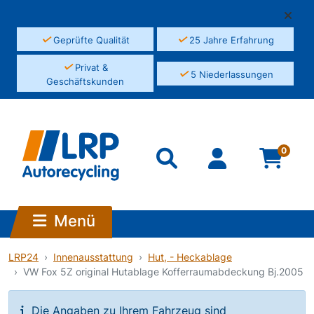
✓
✓
Geprüfte Qualität
25 Jahre Erfahrung
✓
Privat &
✓
5 Niederlassungen
Geschäftskunden
0
Menü
LRP24
Innenausstattung
Hut, - Heckablage
VW Fox 5Z original Hutablage Kofferraumabdeckung Bj.2005
Die Angaben zu Ihrem Fahrzeug sind