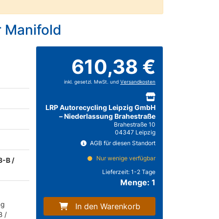
 Manifold
610,38 €
inkl. gesetzl. MwSt. und
Versandkosten
LRP Autorecycling Leipzig GmbH
– Niederlassung Brahestraße
Brahestraße 10
04347 Leipzig
AGB für diesen Standort
Nur wenige verfügbar
-B /
Lieferzeit:
1-2 Tage
Menge: 1
ng
In den Warenkorb
B /