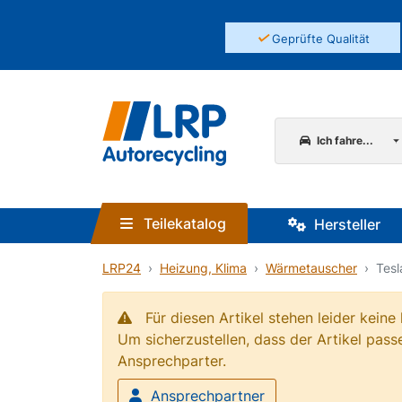
✓
Geprüfte Qualität
Ich fahre...
Teilekatalog
Hersteller
LRP24
Heizung, Klima
Wärmetauscher
Tesl
Für diesen Artikel stehen leider kein
Um sicherzustellen, dass der Artikel passe
Ansprechparter.
Ansprechpartner