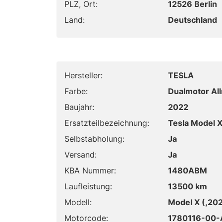
PLZ, Ort:
12526 Berlin
Land:
Deutschland
Hersteller:
TESLA
Farbe:
Dualmotor All
Baujahr:
2022
Ersatzteilbezeichnung:
Tesla Model 
Selbstabholung:
Ja
Versand:
Ja
KBA Nummer:
1480ABM
Laufleistung:
13500 km
Modell:
Model X (,202
Motorcode:
1780116-00-A