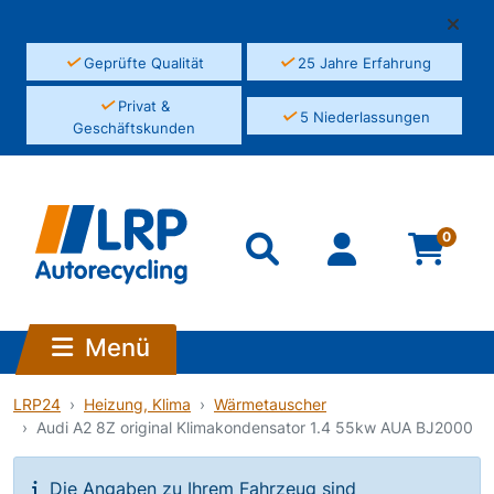
✓
✓
Geprüfte Qualität
25 Jahre Erfahrung
✓
Privat &
✓
5 Niederlassungen
Geschäftskunden
0
Menü
LRP24
Heizung, Klima
Wärmetauscher
Audi A2 8Z original Klimakondensator 1.4 55kw AUA BJ2000
Die Angaben zu Ihrem Fahrzeug sind