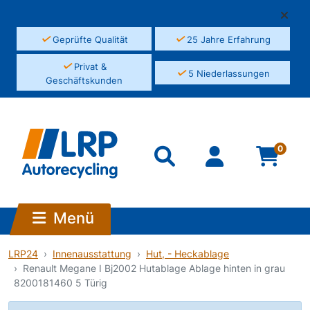
✓
✓
Geprüfte Qualität
25 Jahre Erfahrung
✓
Privat &
✓
5 Niederlassungen
Geschäftskunden
0
Menü
LRP24
Innenausstattung
Hut, - Heckablage
Renault Megane I Bj2002 Hutablage Ablage hinten in grau
8200181460 5 Türig