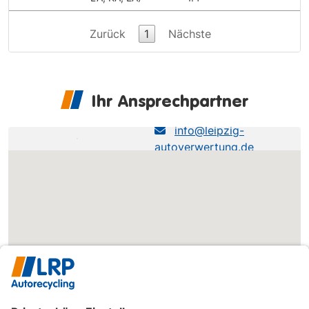
Zurück
1
Nächste
Ihr Ansprechpartner
LRP NL Brahestraße
info@leipzig-
autoverwertung.de
0341-245240