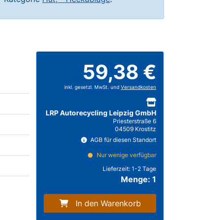
59,38 €
inkl. gesetzl. MwSt. und
Versandkosten
LRP Autorecycling Leipzig GmbH
Priesterstraße 6
04509 Krostitz
AGB für diesen Standort
Nur wenige verfügbar
Lieferzeit:
1-2 Tage
Menge: 1
In den Warenkorb