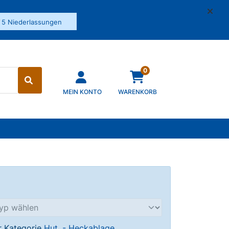
✓
5 Niederlassungen
0
MEIN KONTO
WARENKORB
er Kategorie
Hut, - Heckablage
.