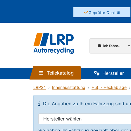
✓
Geprüfte Qualität
Ich fahre...
Teilekatalog
Hersteller
LRP24
Innenausstattung
Hut, - Heckablage
Die Angaben zu Ihrem Fahrzeug sind unvo
Sie haben Ihr Fahrzeug gewählt aber der 