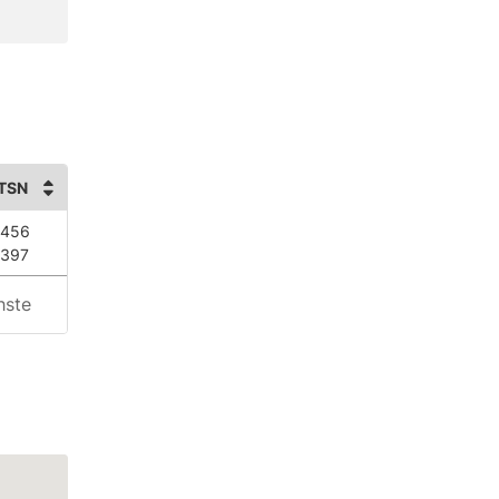
TSN
 456
 397
hste