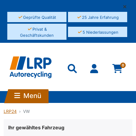
✓
✓
Geprüfte Qualität
25 Jahre Erfahrung
✓
Privat &
✓
5 Niederlassungen
Geschäftskunden
0
Menü
LRP24
VW
Ihr gewähltes Fahrzeug