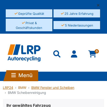
✓
✓
Geprüfte Qualität
25 Jahre Erfahrung
✓
Privat &
✓
5 Niederlassungen
Geschäftskunden
0
Menü
LRP24
BMW
BMW Fenster und Scheiben
BMW Scheibenreinigung
Ihr gewähltes Fahrzeug