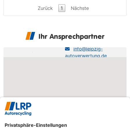
Zurück
1
Nächste
Ihr Ansprechpartner
LRP NL Brahestraße
info@leipzig-
autoverwertung.de
0341-245240