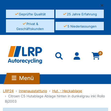
✓
✓
Geprüfte Qualität
25 Jahre Erfahrung
✓
Privat &
✓
5 Niederlassungen
Geschäftskunden
0
Menü
LRP24
Innenausstattung
Hut, - Heckablage
Citroen C5 Hutablage Ablage hinten in dunkelgrau inkl Rollo
Bj2003