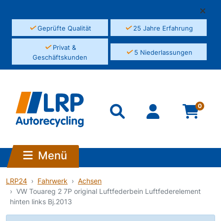
✓
✓
Geprüfte Qualität
25 Jahre Erfahrung
✓
Privat &
✓
5 Niederlassungen
Geschäftskunden
0
Menü
LRP24
Fahrwerk
Achsen
VW Touareg 2 7P original Luftfederbein Luftfederelement
hinten links Bj.2013