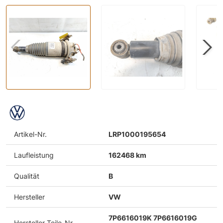
Artikel-Nr.
LRP1000195654
Laufleistung
162468 km
Qualität
B
Hersteller
VW
7P6616019K 7P6616019G
Hersteller-Teile-Nr.