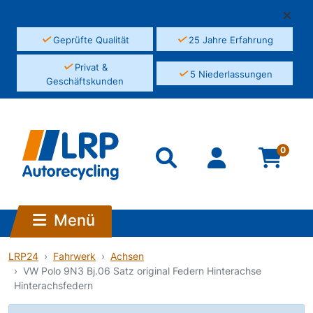
✓
✓
Geprüfte Qualität
25 Jahre Erfahrung
✓
Privat &
✓
5 Niederlassungen
Geschäftskunden
0
Menü
LRP24
Fahrwerk
Achsen
VW Polo 9N3 Bj.06 Satz original Federn Hinterachse
Hinterachsfedern