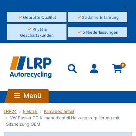
✓
✓
Geprüfte Qualität
25 Jahre Erfahrung
✓
Privat &
✓
5 Niederlassungen
Geschäftskunden
0
Menü
LRP24
Elektrik
Klimabedienteil
VW Passat CC Klimabedienteil Heizungsregulierung mit
Sitzheizung OEM