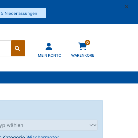
✓
5 Niederlassungen
0
MEIN KONTO
WARENKORB
er Kategorie
Wischermotor
.