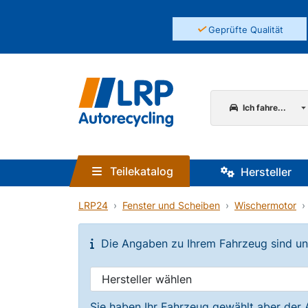
✓
Geprüfte Qualität
Ich fahre...
Teilekatalog
Hersteller
LRP24
Fenster und Scheiben
Wischermotor
Die Angaben zu Ihrem Fahrzeug sind unvo
Sie haben Ihr Fahrzeug gewählt aber der 