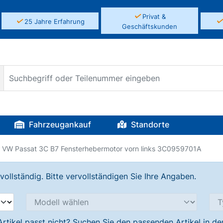
✓
Privat &
✓
25 Jahre Erfahrung
Geschäftskunden
Fahrzeugankauf
Standorte
VW Passat 3C B7 Fensterhebermotor vorn links 3C0959701A
llständig. Bitte vervollständigen Sie Ihre Angaben.
Artikel passt nicht? Suchen Sie den passenden Artikel in d