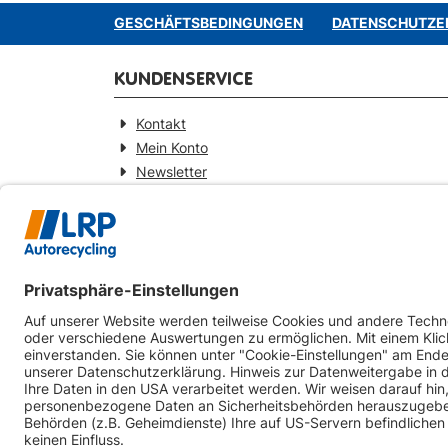
GESCHÄFTSBEDINGUNGEN
DATENSCHUTZE
KUNDENSERVICE
Kontakt
Mein Konto
Newsletter
Widerrufsformular
KONTAKT
Webseitenbetreiber
LRP-Autorecycling Magdeburg GmbH
Am Zweigkanal 9
39126 Magdeburg
0391-5441930
info@lrp-autorecycling-magdeburg.de