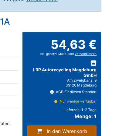
01A
54,63 €
inkl. gesetzl. MwSt. und
Versandkosten
LRP Autorecycling Magdeburg
GmbH
Am Zweigkanal 9
39126 Magdeburg
AGB für diesen Standort
Nur wenige verfügbar
Lieferzeit:
1-2 Tage
Menge: 1
rüfen,
In den Warenkorb