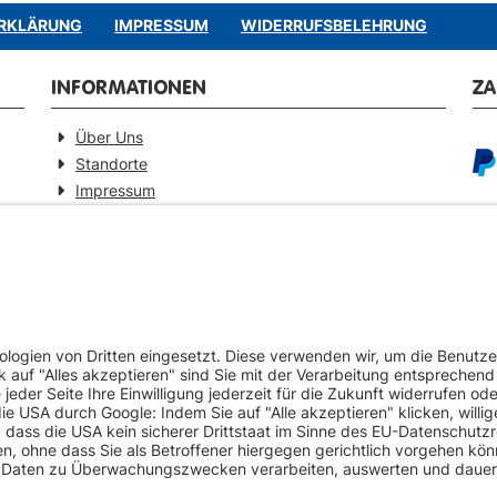
RKLÄRUNG
IMPRESSUM
WIDERRUFSBELEHRUNG
INFORMATIONEN
Z
Über Uns
Standorte
Impressum
Barrierefreiheitserklärung
GEPRÜFTE QUALITÄT
VE
Ersatzteilverkauf mit Gewährleistung
Pa
Zertifizierter Fahrzeug-Demontagebetrieb
Umweltschonende Werkstattentsorgungen
Europaweiter Versand (auf Anfrage)
Mehr als 20 Jahre Erfahrung