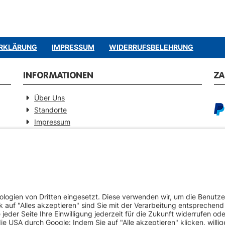
RKLÄRUNG
IMPRESSUM
WIDERRUFSBELEHRUNG
INFORMATIONEN
Z
Über Uns
Standorte
Impressum
Barrierefreiheitserklärung
GEPRÜFTE QUALITÄT
VE
Ersatzteilverkauf mit Gewährleistung
Pa
Zertifizierter Fahrzeug-Demontagebetrieb
Umweltschonende Werkstattentsorgungen