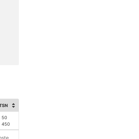
TSN
 50
 450
hste