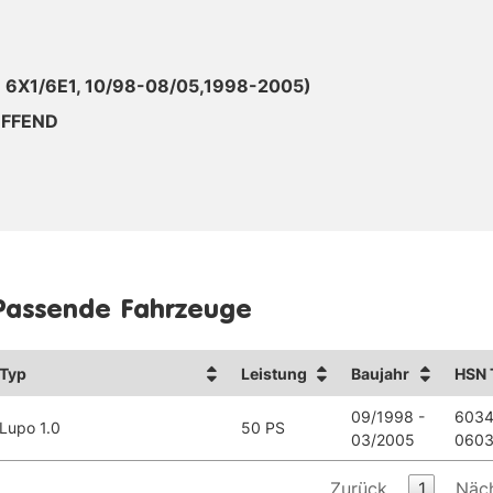
 6X1/6E1, 10/98-08/05,1998-2005)
EFFEND
Passende Fahrzeuge
Typ
Leistung
Baujahr
HSN 
09/1998 -
6034
Lupo 1.0
50 PS
03/2005
0603
Zurück
1
Näc