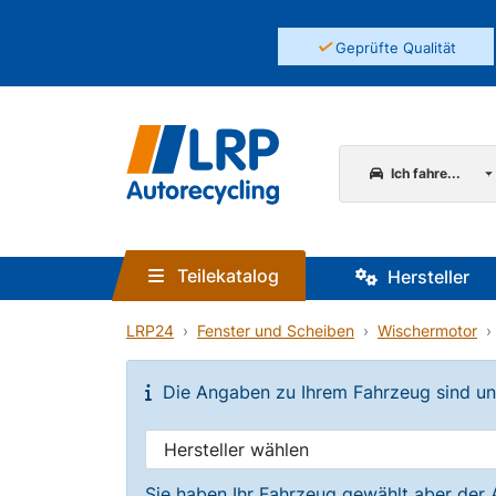
✓
Geprüfte Qualität
Ich fahre...
Teilekatalog
Hersteller
LRP24
Fenster und Scheiben
Wischermotor
Die Angaben zu Ihrem Fahrzeug sind unvo
Sie haben Ihr Fahrzeug gewählt aber der 