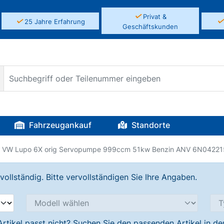
✓
Privat &
✓
25 Jahre Erfahrung
Geschäftskunden
Fahrzeugankauf
Standorte
VW Lupo 6X orig Servopumpe 999ccm 51kw Benzin ANV 6N04221
llständig. Bitte vervollständigen Sie Ihre Angaben.
Artikel passt nicht? Suchen Sie den passenden Artikel in d