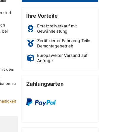
alle
n sind
Ihre Vorteile
och
Ersatzteilverkauf mit
s bei
Gewährleistung
Zertifizierter Fahrzeug Teile
Demontagebetrieb
Europaweiter Versand auf
Anfrage
 mit dem
r
Zahlungsarten
sionen zu
altigkeit