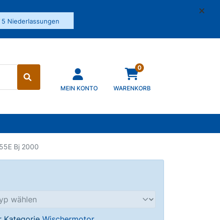
✓
5 Niederlassungen
0
MEIN KONTO
WARENKORB
55E Bj 2000
er Kategorie
Wischermotor
.