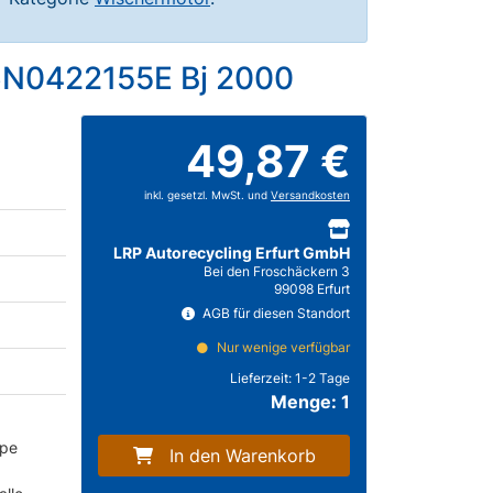
6N0422155E Bj 2000
49,87 €
inkl. gesetzl. MwSt. und
Versandkosten
LRP Autorecycling Erfurt GmbH
Bei den Froschäckern 3
99098 Erfurt
AGB für diesen Standort
Nur wenige verfügbar
Lieferzeit:
1-2 Tage
Menge: 1
mpe
In den Warenkorb