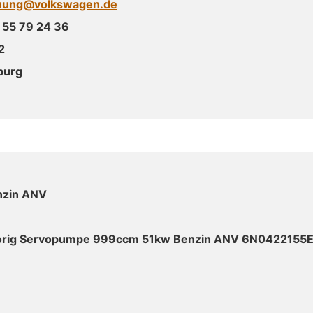
uung@volkswagen.de
 55 79 24 36
2
burg
nzin ANV
orig Servopumpe 999ccm 51kw Benzin ANV 6N0422155E