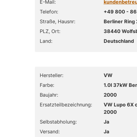
E-Mail:
kundenbetre
Telefon:
+49 800 - 86
Straße, Hausnr:
Berliner Ring 
PLZ, Ort:
38440 Wolfs
Land:
Deutschland
Hersteller:
VW
Farbe:
1.0l 37kW Be
Baujahr:
2000
Ersatzteilbezeichnung:
VW Lupo 6X 
2000
Selbstabholung:
Ja
Versand:
Ja