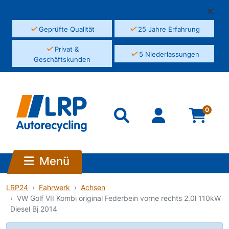
✓
✓
Geprüfte Qualität
25 Jahre Erfahrung
✓
Privat &
✓
5 Niederlassungen
Geschäftskunden
0
Menü
LRP24
Fahrwerk
Achsen
VW Golf VII Kombi original Federbein vorne rechts 2.0l 110kW
Diesel Bj 2014