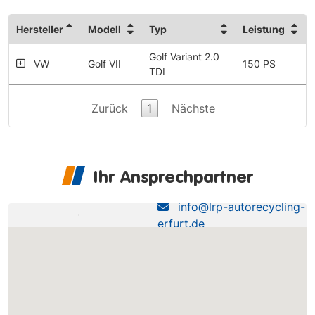
Hersteller
Modell
Typ
Leistung
Golf Variant 2.0
VW
Golf VII
150 PS
TDI
Zurück
1
Nächste
Ihr Ansprechpartner
LRP Erfurt
info@lrp-autorecycling-
erfurt.de
0361-493490