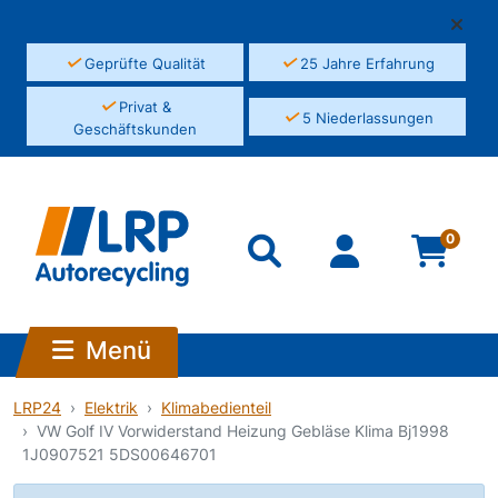
✓
✓
Geprüfte Qualität
25 Jahre Erfahrung
✓
Privat &
✓
5 Niederlassungen
Geschäftskunden
0
Menü
LRP24
Elektrik
Klimabedienteil
VW Golf IV Vorwiderstand Heizung Gebläse Klima Bj1998
1J0907521 5DS00646701