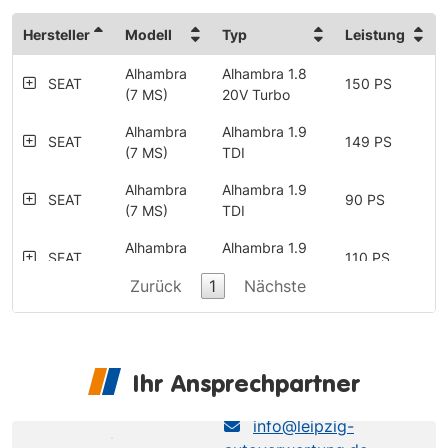
Hersteller
Modell
Typ
Leistung
Alhambra
Alhambra 1.8
SEAT
150 PS
(7 MS)
20V Turbo
Alhambra
Alhambra 1.9
SEAT
149 PS
(7 MS)
TDI
Alhambra
Alhambra 1.9
SEAT
90 PS
(7 MS)
TDI
Alhambra
Alhambra 1.9
SEAT
110 PS
(7 MS)
TDI
Zurück
1
Nächste
Alhambra
Alhambra 1.9
SEAT
130 PS
(7 MS)
TDI
Alhambra
Alhambra 1.9
SEAT
115 PS
Ihr Ansprechpartner
(7 MS)
TDI
LRP NL Brahestraße
Alhambra
Alhambra 1.9
info@leipzig-
SEAT
115 PS
(7 MS)
TDI Allrad