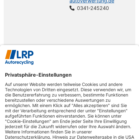
autoverwertung.de
0341-245240
Alhambra
SEAT
Alhambra 2.0
115 PS
(7 MS)
Alhambra
Alhambra 2.0
SEAT
140 PS
(7 MS)
TDI DPF
Alhambra
Alhambra 2.8
SEAT
204 PS
(7 MS)
V6
Alhambra
Alhambra 2.8
SEAT
204 PS
(7 MS)
V6 Allrad
Cordoba (6
SEAT
Cordoba 1.4
60 PS
K)
Cordoba (6
Cordoba 1.4
SEAT
75 PS
K)
16V
Cordoba (6
SEAT
Cordoba 1.6
100 PS
K)
INFORMATIONEN
Cordoba (6
SEAT
Cordoba 1.6
75 PS