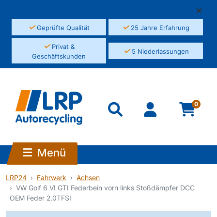
✓
✓
Geprüfte Qualität
25 Jahre Erfahrung
✓
Privat &
✓
5 Niederlassungen
Geschäftskunden
0
Menü
LRP24
Fahrwerk
Achsen
VW Golf 6 VI GTI Federbein vorn links Stoßdämpfer DCC
OEM Feder 2.0TFSI