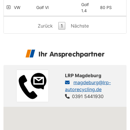
Golf
VW
Golf VI
80 PS
1.4
Zurück
1
Nächste
Ihr Ansprechpartner
LRP Magdeburg
magdeburg@lrp-
autorecycling.de
0391 5441930