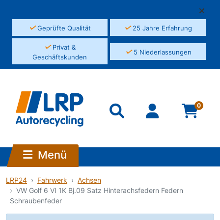
✓
✓
Geprüfte Qualität
25 Jahre Erfahrung
✓
Privat &
✓
5 Niederlassungen
Geschäftskunden
0
Menü
LRP24
Fahrwerk
Achsen
VW Golf 6 VI 1K Bj.09 Satz Hinterachsfedern Federn
Schraubenfeder