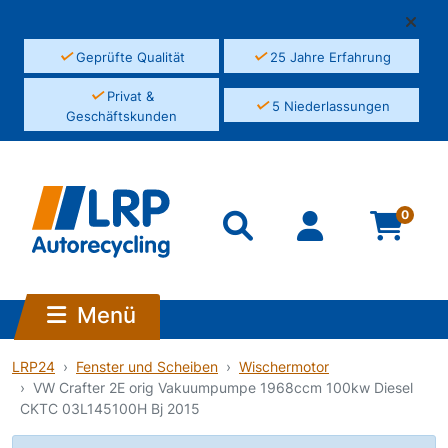
✓
✓
Geprüfte Qualität
25 Jahre Erfahrung
✓
Privat &
✓
5 Niederlassungen
Geschäftskunden
0
Menü
LRP24
Fenster und Scheiben
Wischermotor
VW Crafter 2E orig Vakuumpumpe 1968ccm 100kw Diesel
CKTC 03L145100H Bj 2015