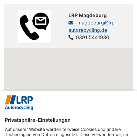
TOYOTA
Verso
2.2 D-CAT
177 PS
(R10/R1)
DPF
LRP Magdeburg
magdeburg@lrp-
autorecycling.de
0391 5441930