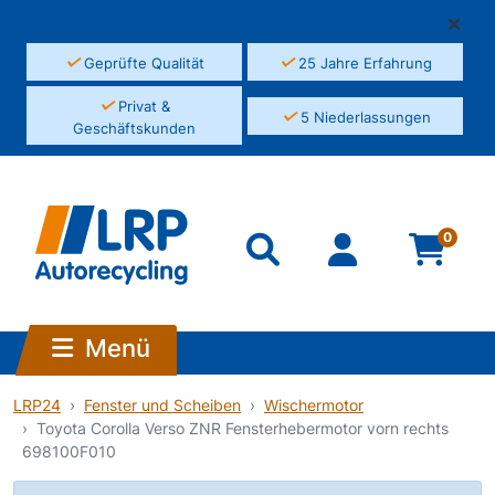
✓
✓
Geprüfte Qualität
25 Jahre Erfahrung
✓
Privat &
✓
5 Niederlassungen
Geschäftskunden
0
Menü
LRP24
Fenster und Scheiben
Wischermotor
Toyota Corolla Verso ZNR Fensterhebermotor vorn rechts
698100F010