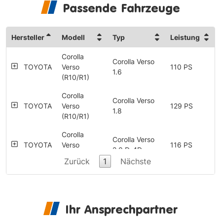
Passende Fahrzeuge
Hersteller
Modell
Typ
Leistung
Corolla
Corolla Verso
TOYOTA
Verso
110 PS
1.6
(R10/R1)
Corolla
Corolla Verso
TOYOTA
Verso
129 PS
1.8
(R10/R1)
Corolla
Corolla Verso
TOYOTA
Verso
116 PS
2.0 D-4D
(R10/R1)
Zurück
1
Nächste
Corolla
Corolla Verso
TOYOTA
Verso
136 PS
2.2 D-4D DPF
(R10/R1)
Ihr Ansprechpartner
Corolla
Corolla Verso