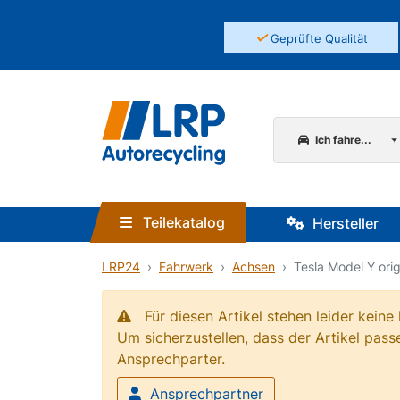
✓
Geprüfte Qualität
Ich fahre...
Teilekatalog
Hersteller
LRP24
Fahrwerk
Achsen
Tesla Model Y ori
Für diesen Artikel stehen leider kein
Um sicherzustellen, dass der Artikel passe
Ansprechparter.
Ansprechpartner