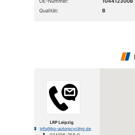
OE-Nummer:
104412300B 
Qualität:
B
LRP Leipzig
info@lrp-autorecycling.de
034295-758-0