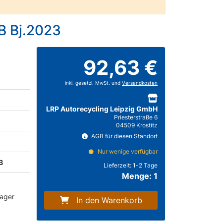
B Bj.2023
92,63 €
inkl. gesetzl. MwSt. und
Versandkosten
LRP Autorecycling Leipzig GmbH
Priesterstraße 6
04509 Krostitz
AGB für diesen Standort
Nur wenige verfügbar
B
Lieferzeit:
1-2 Tage
Menge: 1
lager
In den Warenkorb