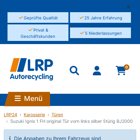
✓
✓
Geprüfte Qualität
25 Jahre Erfahrung
✓
Privat &
✓
5 Niederlassungen
Geschäftskunden
0
Menü
LRP24
Karosserie
Türen
Suzuki Ignis 1 FH original Tür vorn links silber 5türig BJ2000
Die Angaben zu Ihrem Fahrzeug sind