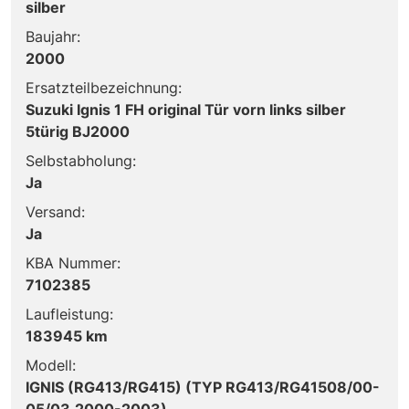
silber
Baujahr:
2000
Ersatzteilbezeichnung:
Suzuki Ignis 1 FH original Tür vorn links silber
5türig BJ2000
Selbstabholung:
Ja
Versand:
Ja
KBA Nummer:
7102385
Laufleistung:
183945 km
Modell:
IGNIS (RG413/RG415) (TYP RG413/RG41508/00-
05/03,2000-2003)